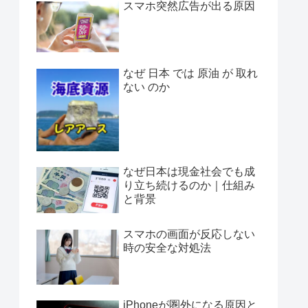
スマホ突然広告が出る原因
なぜ 日本 では 原油 が 取れ
ない のか
なぜ日本は現金社会でも成
り立ち続けるのか｜仕組み
と背景
スマホの画面が反応しない
時の安全な対処法
iPhoneが圏外になる原因と