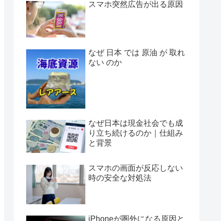
スマホ突然広告が出る原因
なぜ 日本 では 原油 が 取れ
ない のか
なぜ日本は現金社会でも成
り立ち続けるのか｜仕組み
と背景
スマホの画面が反応しない
時の安全な対処法
iPhoneが圏外になる原因と