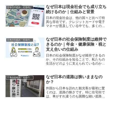
建物周辺など、かつては自由に立ち入れ
た場所が次々と規制されています。この
なぜ日本は現金社会でも成り立ち
日本の仕組み・社会の疑問
現象は決して偶然ではなく...
続けるのか｜仕組みと背景
日本の現金社会は、他の国々と比べて特
異な存在です。クレジットカードや電子
マネーが普及している中でも、多くの
人々が現金を使い続けています。では、
なぜ日本は未だに現金社会で成り立ち続
けているのでしょうか。ここでは、その
なぜ日本の社会保険制度は維持で
日本の仕組み・社会の疑問
仕組みや背景について詳しく...
きるのか｜年金・健康保険・税と
支え合いの仕組み
日本の社会保険制度がなぜ維持できるの
か、その仕組みを知ることで、私たちの
生活がどのように支えられているのかを
理解できる。年金、健康保険、税金とい
った制度がどのように絡み合っているの
か、一緒に見ていこう。日本の社会保険
なぜ日本の道路は狭いままなの
日本の仕組み・社会の疑問
制度とは？社会保険制度は...
か？
外国から日本を訪れた観光客が最初に驚
くのは、道路の狭さです。特に住宅街で
は、車がすれ違うのも困難な細い道路が
当たり前のように存在しています。先進
国である日本で、なぜこれほどまでに狭
い道路が多いのでしょうか。この問題は
単純に見えて、実は日本の...