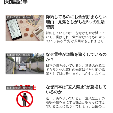
関連記事
節約してるのにお金が貯まらない
日本の仕組み・社会の疑問
理由｜見落としがちな5つの生活
習慣
節約しているのに、なぜかお金が減って
いく。実はそれ、気づかないうちにやっ
ている“ある習慣”が原因かもしれません。
節約しているのに負担が減らない人ほ
ど、見落としやすいポイントがありま
す。今回はその理由をわかりやすく整理
なぜ電柱が道路を狭くしているの
日本の仕組み・社会の疑問
します。節約してるのにお...
か？
日本の街を歩いていると、道路の両脇に
ずらりと並ぶ電柱の光景は当たり前の風
景として目に映ります。しかし、よく観
察してみると、この電柱が道路の幅を実
質的に狭めていることに気づくでしょ
う。特に歩道を歩いている時、電柱を避
なぜ日本は“立入禁止”が急増して
日本の仕組み・社会の疑問
けて歩いたり、対向者とすれ...
いるのか
近年、街を歩いていると「立入禁止」の
看板や柵を目にする機会が明らかに増え
ていることに気づくでしょう。公園の一
角、河川敷、山道の入口、廃墟となった