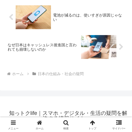
電池が減るのは、使いすぎが原因じゃな
い
なぜ日本はキャッシュレス後進国と言わ
れても崩壊しないのか
ホーム
日本の仕組み・社会の疑問
知っトクlife｜スマホ・デジタル・生活の疑問を解
決する情報サイト
© 2025 知っトクlife｜スマホ・デジタル・生活の疑問を解決する情報
メニュー
ホーム
検索
トップ
サイドバー