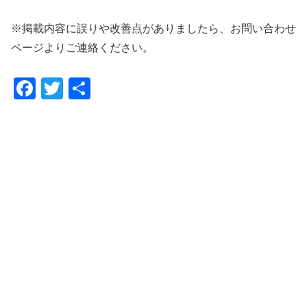
※掲載内容に誤りや改善点がありましたら、お問い合わせ
ページよりご連絡ください。
F
T
共
a
wi
有
c
tt
e
er
b
o
o
k