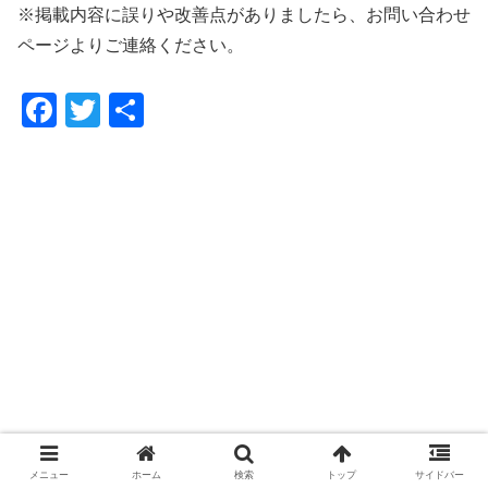
※掲載内容に誤りや改善点がありましたら、お問い合わせ
ページよりご連絡ください。
F
T
共
a
wi
有
c
tt
e
er
b
o
o
k
メニュー
ホーム
検索
トップ
サイドバー