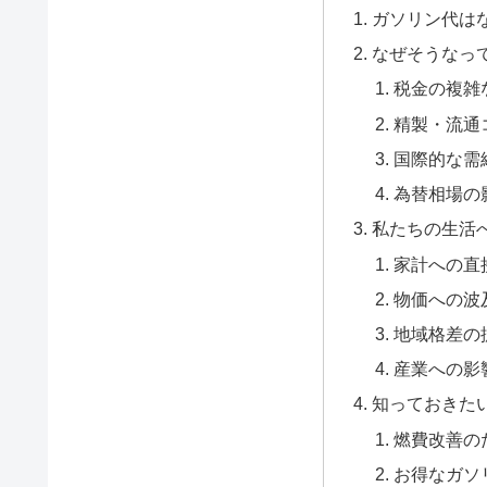
ガソリン代は
なぜそうなっ
税金の複雑
精製・流通
国際的な需
為替相場の
私たちの生活
家計への直
物価への波
地域格差の
産業への影
知っておきた
燃費改善の
お得なガソ