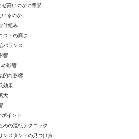
なぜ高いのかの背景
ているのか
な仕組み
コストの高さ
給バランス
影響
への影響
接的な影響
及効果
拡大
響
いポイント
ための運転テクニック
リンスタンドの見つけ方