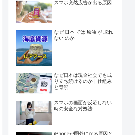
スマホ突然広告が出る原因
なぜ 日本 では 原油 が 取れ
ない のか
なぜ日本は現金社会でも成
り立ち続けるのか｜仕組み
と背景
スマホの画面が反応しない
時の安全な対処法
iPhoneが圏外になる原因と