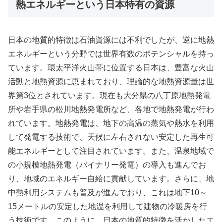
熱エネルギーという日本特有の資源
日本の地質的特徴は石油資源には不利でしたが、逆に地熱
エネルギーという分野では世界有数のポテンシャルを持っ
ています。環太平洋火山帯に位置する日本は、豊富な火山
活動と地熱資源に恵まれており、理論的な地熱資源量は世
界第3位とされています。現在も大分県の八丁原地熱発電
所や岩手県の松川地熱発電所など、各地で地熱発電が行わ
れています。地熱発電は、地下の高温の蒸気や熱水を利用
して発電する技術で、天候に左右されない安定した再生可
能エネルギーとして注目されています。また、温泉地域で
の小規模地熱発電（バイナリー発電）の導入も進んでお
り、地域のエネルギー自給に貢献しています。さらに、地
中熱利用システムも普及が進んでおり、これは地下10～
15メートルの安定した地温を利用して建物の冷暖房を行
う技術です。このように、日本の地質的特徴を活かしたエ