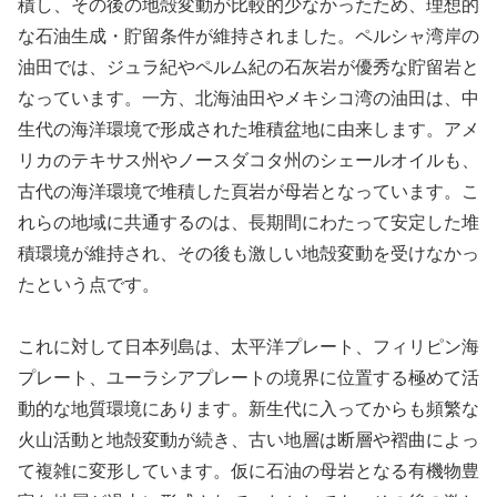
積し、その後の地殻変動が比較的少なかったため、理想的
な石油生成・貯留条件が維持されました。ペルシャ湾岸の
油田では、ジュラ紀やペルム紀の石灰岩が優秀な貯留岩と
なっています。一方、北海油田やメキシコ湾の油田は、中
生代の海洋環境で形成された堆積盆地に由来します。アメ
リカのテキサス州やノースダコタ州のシェールオイルも、
古代の海洋環境で堆積した頁岩が母岩となっています。こ
れらの地域に共通するのは、長期間にわたって安定した堆
積環境が維持され、その後も激しい地殻変動を受けなかっ
たという点です。
これに対して日本列島は、太平洋プレート、フィリピン海
プレート、ユーラシアプレートの境界に位置する極めて活
動的な地質環境にあります。新生代に入ってからも頻繁な
火山活動と地殻変動が続き、古い地層は断層や褶曲によっ
て複雑に変形しています。仮に石油の母岩となる有機物豊