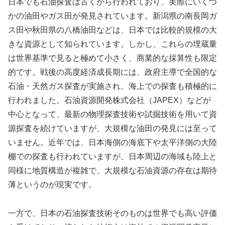
日本でも石油探査は古くから行われており、実際にいくつ
かの油田やガス田が発見されています。新潟県の南長岡ガ
ス田や秋田県の八橋油田などは、日本では比較的規模の大
きな資源として知られています。しかし、これらの埋蔵量
は世界基準で見ると極めて小さく、商業的な採算性も限定
的です。戦後の高度経済成長期には、政府主導で全国的な
石油・天然ガス探査が実施され、海上での探査も積極的に
行われました。石油資源開発株式会社（JAPEX）などが
中心となって、最新の物理探査技術や試掘技術を用いて資
源探査を続けていますが、大規模な油田の発見には至って
いません。近年では、日本海側の海底下や太平洋側の大陸
棚での探査も行われていますが、日本周辺の海域も陸上と
同様に地質構造が複雑で、大規模な石油資源の存在は期待
薄というのが現実です。
一方で、日本の石油探査技術そのものは世界でも高い評価