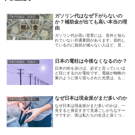
ガソリン代はなぜ下がらないの
日本の仕組み・社会の疑問
か？補助金が出ても高い本当の理
由
ガソリン代が高い背景には、意外と知ら
れていない共通要因があります。節約し
ているのに負担が減らない人ほど、見落
としやすいポイントがあります。今回は
その理由をわかりやすく整理します。な
ぜ価格が下がらないのか毎日車に乗って
日本の電柱は今後なくなるのか？
日本の仕組み・社会の疑問
いると、どうしても気にな...
日本の街を歩けば、必ずと言っていいほ
ど目にするのが電柱です。電線が蜘蛛の
巣のように張り巡らされた光景は、もは
や日本の風景の一部として定着していま
すが、近年この電柱の存在について議論
が活発化しています。景観の美しさ、災
害時の安全性、歩行者の利...
なぜ日本は現金派がまだ多いのか
日本の仕組み・社会の疑問
なぜ日本は現金派がまだ多いのかは、一
見すると身近すぎて見過ごしがちなテー
マですが、実は私たちの生活と深くつな
がっています。今回は背景や理由を整理
しながら、知っておくと役立つポイント
をわかりやすく紹介します。なぜ日本は
現金派がまだ多いのかの背...