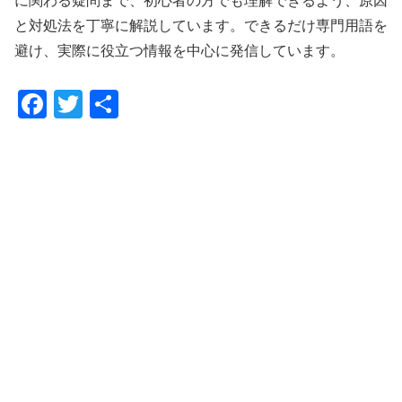
に関わる疑問まで、初心者の方でも理解できるよう、原因
と対処法を丁寧に解説しています。できるだけ専門用語を
避け、実際に役立つ情報を中心に発信しています。
F
T
共
a
wi
有
c
tt
e
er
b
o
o
k