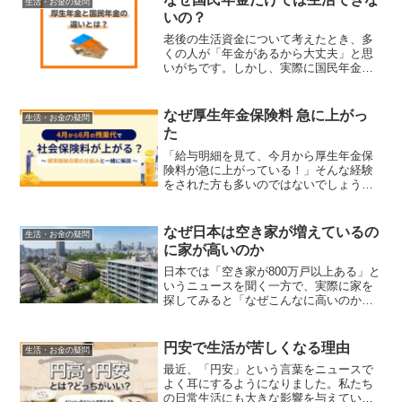
生活・お金の疑問
ソーの商品が、なぜ定価よ...
いの？
老後の生活資金について考えたとき、多
くの人が「年金があるから大丈夫」と思
いがちです。しかし、実際に国民年金だ
けで生活しようとすると、かなり厳しい
現実が待っています。私の親戚も国民年
金のみで生活していますが、毎月の家計
なぜ厚生年金保険料 急に上がっ
生活・お金の疑問
は本当にギリギリで、医療...
た
「給与明細を見て、今月から厚生年金保
険料が急に上がっている！」そんな経験
をされた方も多いのではないでしょう
か。実は、厚生年金保険料は年々段階的
に引き上げられており、毎年9月には保険
料率の改定が行われています。しかし、
なぜ日本は空き家が増えているの
生活・お金の疑問
それ以外にも標準報酬月額...
に家が高いのか
日本では「空き家が800万戸以上ある」と
いうニュースを聞く一方で、実際に家を
探してみると「なぜこんなに高いのか」
と驚かれた方も多いのではないでしょう
か。この一見矛盾した現象は、多くの人
が抱く疑問です。実は、空き家の「場
円安で生活が苦しくなる理由
生活・お金の疑問
所」と需要がある「場所...
最近、「円安」という言葉をニュースで
よく耳にするようになりました。私たち
の日常生活にも大きな影響を与えている