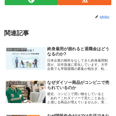
sitoku
関連記事
終身雇用が崩れると退職金はどう
生活・お金の疑問
なるのか?
日本企業の根幹をなしてきた終身雇用制
度が、近年急速に変化しています。大手
企業でも早期退職の募集が相次ぎ、転職
が当たり前の時代となった今、多くの働
く人が不安に感じているのが退職金の問
題です。従来の終身雇用を前提とした退
なぜダイソー商品がコンビニで売
生活・お金の疑問
職金制度は、すでに大きな...
られているのか
最近、コンビニで買い物をしていると
「あれ？これダイソーで見たことある」
と感じる商品が増えていませんか。実
は、ダイソーとコンビニの間には、私た
ちが思っている以上に深い関係があるの
です。100円ショップの代表格であるダイ
なぜ国民年金だけでは生活できな