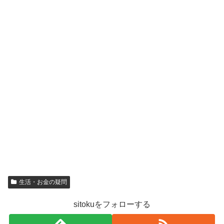
k
生活・お金の疑問
sitokuをフォローする