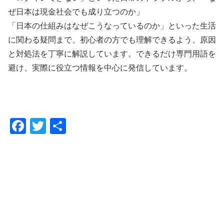
ぜ日本は現金社会でも成り立つのか」
「日本の仕組みはなぜこうなっているのか」といった生活
に関わる疑問まで、初心者の方でも理解できるよう、原因
と対処法を丁寧に解説しています。できるだけ専門用語を
避け、実際に役立つ情報を中心に発信しています。
F
T
共
a
wi
有
c
tt
e
er
b
o
o