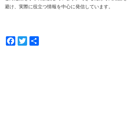
避け、実際に役立つ情報を中心に発信しています。
F
T
共
a
wi
有
c
tt
e
er
b
o
o
k