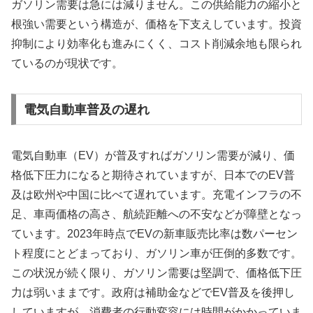
ガソリン需要は急には減りません。この供給能力の縮小と
根強い需要という構造が、価格を下支えしています。投資
抑制により効率化も進みにくく、コスト削減余地も限られ
ているのが現状です。
電気自動車普及の遅れ
電気自動車（EV）が普及すればガソリン需要が減り、価
格低下圧力になると期待されていますが、日本でのEV普
及は欧州や中国に比べて遅れています。充電インフラの不
足、車両価格の高さ、航続距離への不安などが障壁となっ
ています。2023年時点でEVの新車販売比率は数パーセン
ト程度にとどまっており、ガソリン車が圧倒的多数です。
この状況が続く限り、ガソリン需要は堅調で、価格低下圧
力は弱いままです。政府は補助金などでEV普及を後押し
していますが、消費者の行動変容には時間がかかっていま