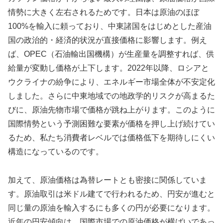
情勢に大きく左右されるためです。日本は原油のほぼ
100%を輸入に頼っており、中東諸国をはじめとした産油
国の政治的・経済的状況が直接価格に影響します。例え
ば、OPEC（石油輸出国機構）が生産量を調整すれば、供
給量が変動し価格が上下します。2022年以降、ロシアと
ウクライナの紛争により、エネルギー市場全体が不安定化
しました。さらに中東地域での地政学的リスクが高まるた
びに、原油先物市場で価格が跳ね上がります。このように
国際情勢という予測困難な要素が価格を押し上げ続けてい
るため、私たち消費者レベルでは価格低下を期待しにくい
構造になっているのです。
加えて、原油価格は為替レートとも密接に関係していま
す。原油取引は米ドル建てで行われるため、円安が進むと
同じ量の原油を輸入するにも多くの円が必要になります。
近年の円安傾向は、国際市場での原油価格が横ばいであっ