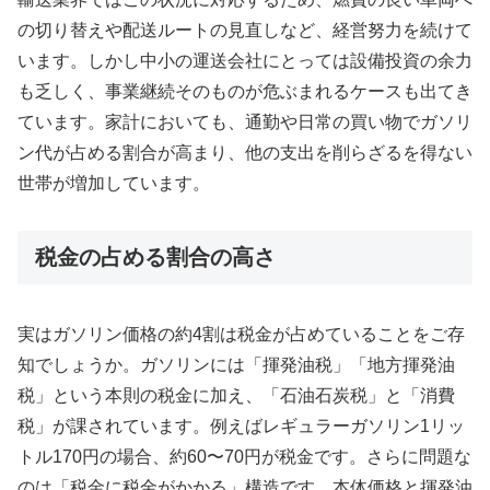
の切り替えや配送ルートの見直しなど、経営努力を続けて
います。しかし中小の運送会社にとっては設備投資の余力
も乏しく、事業継続そのものが危ぶまれるケースも出てき
ています。家計においても、通勤や日常の買い物でガソリ
ン代が占める割合が高まり、他の支出を削らざるを得ない
世帯が増加しています。
税金の占める割合の高さ
実はガソリン価格の約4割は税金が占めていることをご存
知でしょうか。ガソリンには「揮発油税」「地方揮発油
税」という本則の税金に加え、「石油石炭税」と「消費
税」が課されています。例えばレギュラーガソリン1リッ
トル170円の場合、約60〜70円が税金です。さらに問題な
のは「税金に税金がかかる」構造です。本体価格と揮発油