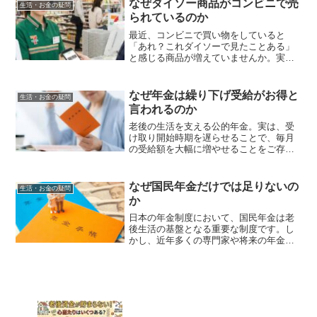
りません。社会構造の変化...
なぜダイソー商品がコンビニで売
生活・お金の疑問
られているのか
最近、コンビニで買い物をしていると
「あれ？これダイソーで見たことある」
と感じる商品が増えていませんか。実
は、ダイソーとコンビニの間には、私た
ちが思っている以上に深い関係があるの
です。100円ショップの代表格であるダイ
なぜ年金は繰り下げ受給がお得と
生活・お金の疑問
ソーの商品が、なぜ定価よ...
言われるのか
老後の生活を支える公的年金。実は、受
け取り開始時期を遅らせることで、毎月
の受給額を大幅に増やせることをご存知
でしょうか。私自身、父の年金受給相談
に付き添った際、ファイナンシャルプラ
ンナーから「繰り下げ受給」という制度
なぜ国民年金だけでは足りないの
生活・お金の疑問
について詳しく教えていた...
か
日本の年金制度において、国民年金は老
後生活の基盤となる重要な制度です。し
かし、近年多くの専門家や将来の年金受
給者が「国民年金だけでは老後の生活を
維持することが困難」と指摘していま
す。実際に、現在の国民年金の満額受給
額は月額約6.6万円程度で...