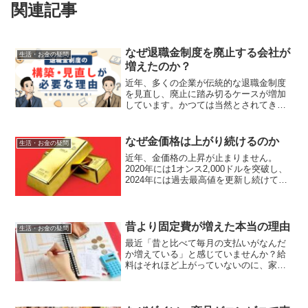
関連記事
なぜ退職金制度を廃止する会社が
生活・お金の疑問
増えたのか？
近年、多くの企業が伝統的な退職金制度
を見直し、廃止に踏み切るケースが増加
しています。かつては当然とされてきた
退職金制度が、なぜ今見直されているの
でしょうか。実際に私の知人も、転職を
検討していた際に「退職金がない会社が
なぜ金価格は上がり続けるのか
生活・お金の疑問
思った以上に多くて驚いた...
近年、金価格の上昇が止まりません。
2020年には1オンス2,000ドルを突破し、
2024年には過去最高値を更新し続けてい
ます。私自身、投資を始めた10年前には
金1グラムが4,000円台だったのが、今で
は1万円を超える水準まで上昇しているの
を...
昔より固定費が増えた本当の理由
生活・お金の疑問
最近「昔と比べて毎月の支払いがなんだ
か増えている」と感じていませんか？給
料はそれほど上がっていないのに、家計
の負担はどんどん重くなっている。そん
な悩みを抱える方が急増しています。実
は、この現象は個人の浪費が原因ではあ