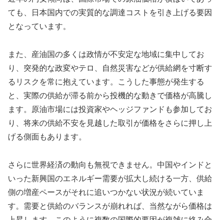
ても、日本国内での実質的な調達コストを引き上げる要因
となっています。
また、産油国の多くは政情が不安定な地域に集中してお
り、突発的な政変やテロ、自然災害などが供給網を寸断す
るリスクを常に抱えています。こうした事態が発生する
と、実際の供給が滞る前から投機的な動きで価格が高騰し
ます。原油市場には投資家やヘッジファンドも参加してお
り、将来の供給不安を見越した取引が価格をさらに押し上
げる側面もあります。
さらに世界経済の動向も無視できません。中国やインドと
いった新興国のエネルギー需要が拡大し続ける一方、供給
側の増産ペースがそれに追いつかない状況が続いていま
す。需要と供給のバランスが崩れれば、当然ながら価格は
上昇します。このように複数の国際的要因が複雑に絡み合