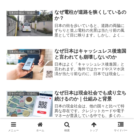
格の変動が続く中、2026年の燃油サーチ
ャージがどうなるかは、旅行の予算を立
てる上で重要...
なぜ電柱が道路を狭くしているの
日本の仕組み・社会の疑問
か？
日本の街を歩いていると、道路の両脇に
ずらりと並ぶ電柱の光景は当たり前の風
景として目に映ります。しかし、よく観
察してみると、この電柱が道路の幅を実
質的に狭めていることに気づくでしょ
う。特に歩道を歩いている時、電柱を避
なぜ日本はキャッシュレス後進国
日本の仕組み・社会の疑問
けて歩いたり、対向者とすれ...
と言われても崩壊しないのか
日本はよく「キャッシュレス後進国」と
言われます。海外ではカードやスマホ決
済が当たり前なのに、日本では現金しか
使えない店がまだ多い。旅行に来た外国
人が驚く、という話も珍しくありませ
ん。数字だけを見ると、確かに日本のキ
なぜ日本は現金社会でも成り立ち
ャッシュレス比率は欧米やア...
日本の仕組み・社会の疑問
続けるのか｜仕組みと背景
日本の現金社会は、他の国々と比べて特
異な存在です。クレジットカードや電子
マネーが普及している中でも、多くの
人々が現金を使い続けています。では、
なぜ日本は未だに現金社会で成り立ち続
けているのでしょうか。ここでは、その
メニュー
ホーム
検索
トップ
サイドバー
なぜ日本のインフラ設計は壊れな
日本の仕組み・社会の疑問