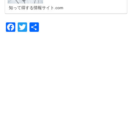
知って得する情報サイト.com
F
T
共
a
wi
有
c
tt
e
er
b
o
o
k