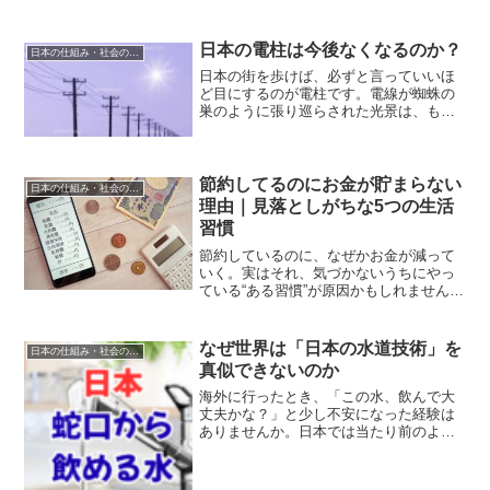
日本の電柱は今後なくなるのか？
日本の仕組み・社会の疑問
日本の街を歩けば、必ずと言っていいほ
ど目にするのが電柱です。電線が蜘蛛の
巣のように張り巡らされた光景は、もは
や日本の風景の一部として定着していま
すが、近年この電柱の存在について議論
が活発化しています。景観の美しさ、災
害時の安全性、歩行者の利...
節約してるのにお金が貯まらない
日本の仕組み・社会の疑問
理由｜見落としがちな5つの生活
習慣
節約しているのに、なぜかお金が減って
いく。実はそれ、気づかないうちにやっ
ている“ある習慣”が原因かもしれません。
節約しているのに負担が減らない人ほ
ど、見落としやすいポイントがありま
す。今回はその理由をわかりやすく整理
なぜ世界は「日本の水道技術」を
日本の仕組み・社会の疑問
します。節約してるのにお...
真似できないのか
海外に行ったとき、「この水、飲んで大
丈夫かな？」と少し不安になった経験は
ありませんか。日本では当たり前のよう
に蛇口から飲める水。でも、それは世界
では当たり前ではありません。なぜ日本
だけなぜ世界は日本の水道技術を真似で