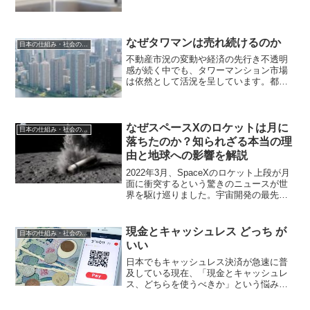
きないのかが、ここまでの...
なぜタワマンは売れ続けるのか
日本の仕組み・社会の疑問
不動産市況の変動や経済の先行き不透明
感が続く中でも、タワーマンション市場
は依然として活況を呈しています。都心
部を中心に次々と新しいタワマンが建設
され、販売開始と同時に完売するケース
も珍しくありません。一体なぜ、これほ
どまでにタワマンは売れ続...
なぜスペースXのロケットは月に
日本の仕組み・社会の疑問
落ちたのか？知られざる本当の理
由と地球への影響を解説
2022年3月、SpaceXのロケット上段が月
面に衝突するという驚きのニュースが世
界を駆け巡りました。宇宙開発の最先端
を走る企業のロケットが制御を失い、月
に落下した――このニュースを聞いて、
多くの人が不安を感じたのではないでし
現金とキャッシュレス どっち が
日本の仕組み・社会の疑問
ょうか。実は、...
いい
日本でもキャッシュレス決済が急速に普
及している現在、「現金とキャッシュレ
ス、どちらを使うべきか」という悩みを
持つ人が増えています。コロナ禍をきっ
かけに非接触決済への関心が高まり、政