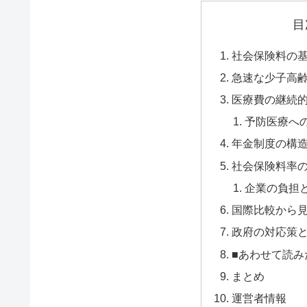
目
社会保険料の
急速な少子高
医療費の継続
予防医療へ
年金制度の構
社会保険料率
企業の負担
国際比較から
政府の対応策
■あわせて読み
まとめ
運営者情報