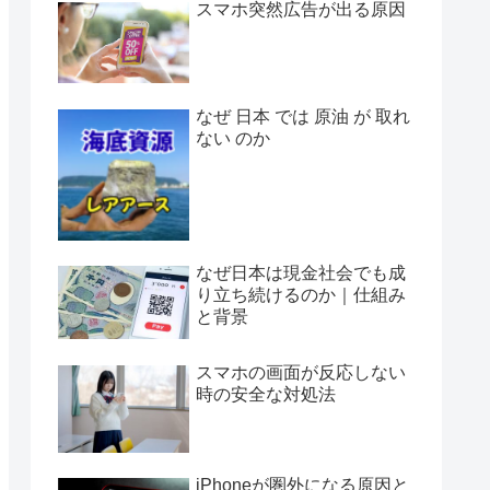
スマホ突然広告が出る原因
なぜ 日本 では 原油 が 取れ
ない のか
なぜ日本は現金社会でも成
り立ち続けるのか｜仕組み
と背景
スマホの画面が反応しない
時の安全な対処法
iPhoneが圏外になる原因と